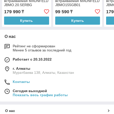
встраиваемая MAUNFELD
встраиваемая MAUNFELD
вст
JBMO.20.5ERBG
JBMO155GB01
JBM
179 990
99 590
179
₸
₸
Купить
Купить
О нас
Рейтинг не сформирован
Менее 5 отзывов за последний год
Работает с 20.10.2022
г. Алматы
Муратбаева 138, Алматы, Казахстан
Контакты
Сегодня выходной
Показать весь график работы
О нас