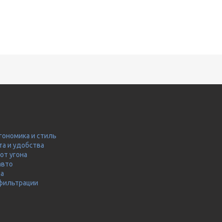
гономика и стиль
та и удобства
от угона
авто
ма
 фильтрации