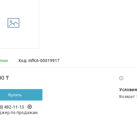
ичии
Код:
mfКА-00019917
90 ₸
Купить
возврат
8) 492-11-13
жер по продажам