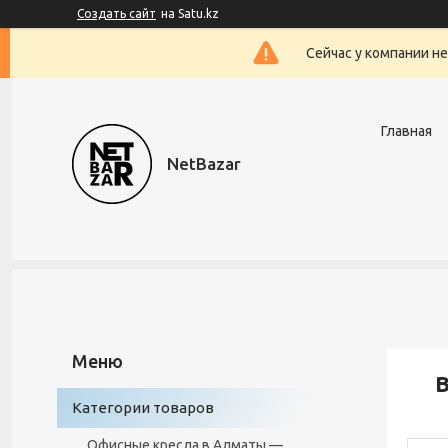
Создать сайт
на Satu.kz
Сейчас у компании н
Главная
NetBazar
Категории товаров
Офисные кресла в Алматы —