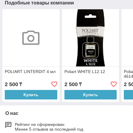
Подобные товары компании
POLIART LINTERDIT 4 мл
Poliart WHITE L12.12
Poli
461
2 500
2 500
2 5
₸
₸
Купить
Купить
О нас
Рейтинг не сформирован
Менее 5 отзывов за последний год