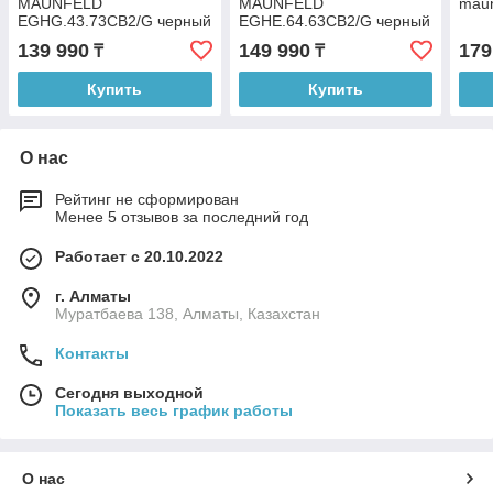
MAUNFELD
MAUNFELD
maun
EGHG.43.73CB2/G черный
EGHE.64.63CB2/G черный
139 990
149 990
179
₸
₸
Купить
Купить
О нас
Рейтинг не сформирован
Менее 5 отзывов за последний год
Работает с 20.10.2022
г. Алматы
Муратбаева 138, Алматы, Казахстан
Контакты
Сегодня выходной
Показать весь график работы
О нас