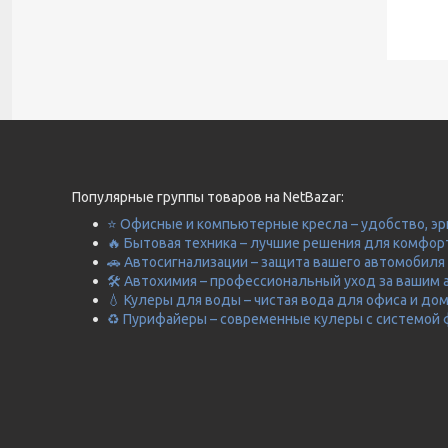
Популярные группы товаров на NetBazar:
⭐ Офисные и компьютерные кресла – удобство, эр
🔥 Бытовая техника – лучшие решения для комфор
🚗 Автосигнализации – защита вашего автомобиля 
🛠️ Автохимия – профессиональный уход за вашим 
💧 Кулеры для воды – чистая вода для офиса и до
♻️ Пурифайеры – современные кулеры с системой