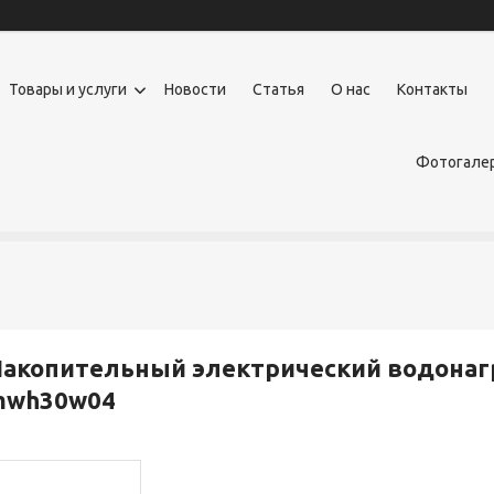
Товары и услуги
Новости
Статья
О нас
Контакты
Фотогалер
акопительный электрический водонаг
mwh30w04