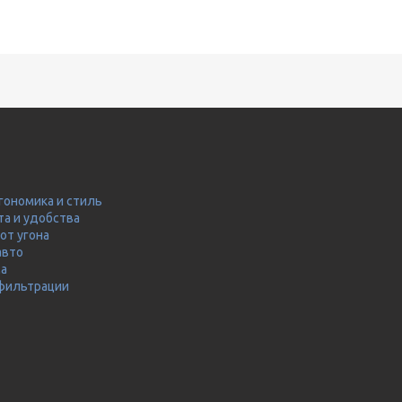
гономика и стиль
та и удобства
от угона
авто
ма
 фильтрации