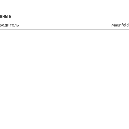
вные
зводитель
Maunfeld