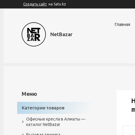
Создать сайт
на Satu.kz
Главная
NetBazar
Н
Категории товаров
Офисные кресла в Алматы —
каталог NetBazar
Бытовая техника