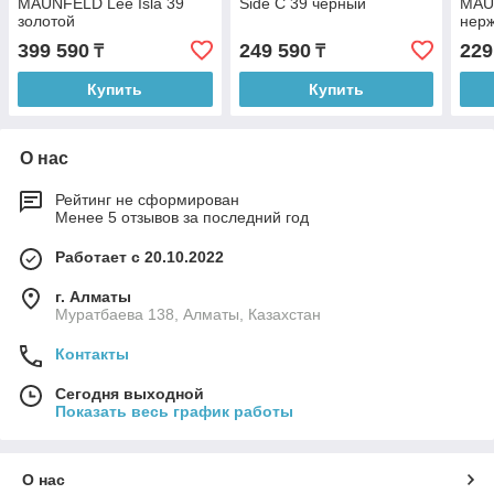
MAUNFELD Lee Isla 39
Side C 39 черный
MAU
золотой
нер
399 590
249 590
229
₸
₸
Купить
Купить
О нас
Рейтинг не сформирован
Менее 5 отзывов за последний год
Работает с 20.10.2022
г. Алматы
Муратбаева 138, Алматы, Казахстан
Контакты
Сегодня выходной
Показать весь график работы
О нас