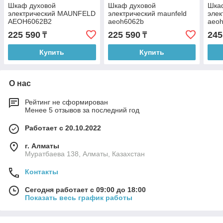
Шкаф духовой
Шкаф духовой
Шка
электрический MAUNFELD
электрический maunfeld
элек
AEOH6062B2
aeoh6062b
aeo
225 590
225 590
245
₸
₸
Купить
Купить
О нас
Рейтинг не сформирован
Менее 5 отзывов за последний год
Работает с 20.10.2022
г. Алматы
Муратбаева 138, Алматы, Казахстан
Контакты
Сегодня работает с 09:00 до 18:00
Показать весь график работы