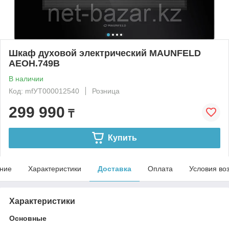
Шкаф духовой электрический MAUNFELD
AEOH.749B
В наличии
Код: mfУТ000012540
Розница
299 990
₸
Купить
ние
Характеристики
Доставка
Оплата
Условия во
Характеристики
Основные