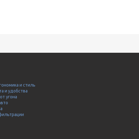
гономика и стиль
та и удобства
от угона
авто
ма
 фильтрации