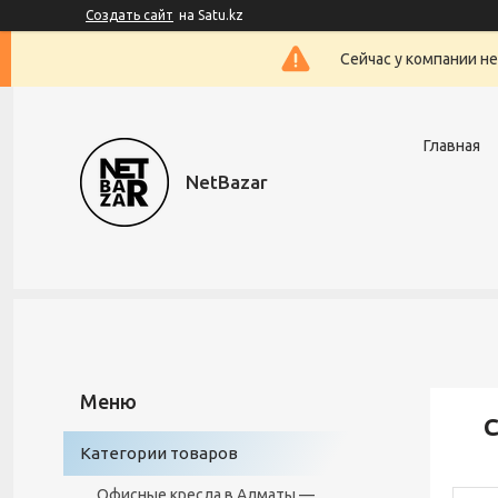
Создать сайт
на Satu.kz
Сейчас у компании н
Главная
NetBazar
С
Категории товаров
Офисные кресла в Алматы —