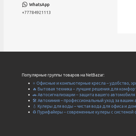
+77784921113
Популярные группы товаров на NetBazar:
⭐ Офисные и компьютерные кресла – удобство, эр
🔥 Бытовая техника – лучшие решения для комфор
🚗 Автосигнализации – защита вашего автомобиля 
🛠️ Автохимия – профессиональный уход за вашим 
💧 Кулеры для воды – чистая вода для офиса и до
♻️ Пурифайеры – современные кулеры с системой