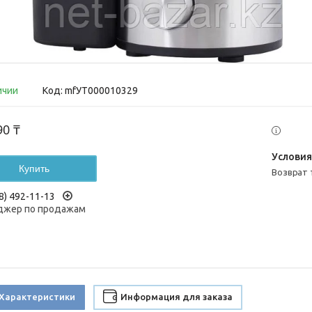
ичии
Код:
mfУТ000010329
90 ₸
Купить
возврат
8) 492-11-13
жер по продажам
Характеристики
Информация для заказа