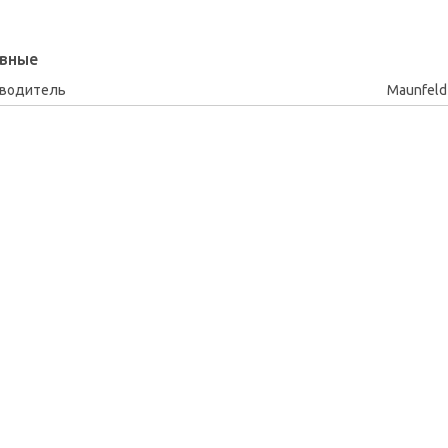
вные
зводитель
Maunfeld