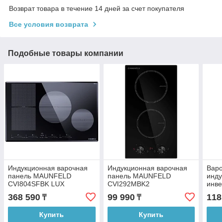
Возврат товара в течение 14 дней за счет покупателя
Все условия возврата
Подобные товары компании
Индукционная варочная
Индукционная варочная
Варо
панель MAUNFELD
панель MAUNFELD
инду
CVI804SFBK LUX
CVI292MBK2
инв
COM
368 590
99 990
118
₸
₸
Купить
Купить