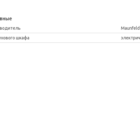
вные
зводитель
Maunfeld
ухового шкафа
электри