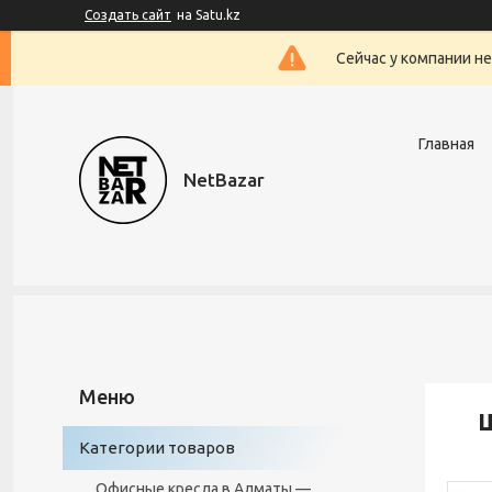
Создать сайт
на Satu.kz
Сейчас у компании н
Главная
NetBazar
Ш
Категории товаров
Офисные кресла в Алматы —