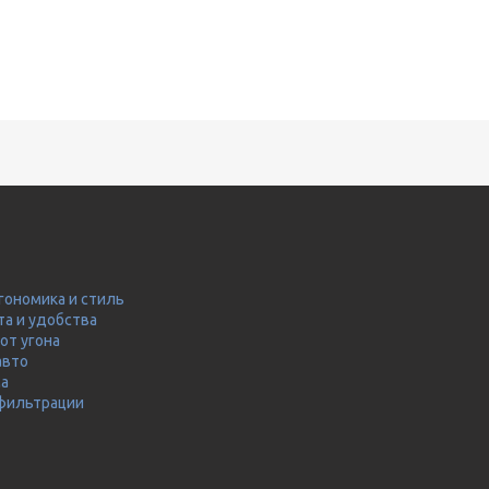
гономика и стиль
та и удобства
от угона
авто
ма
 фильтрации