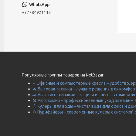
+77784921113
Популярные группы товаров на NetBazar:
⭐ Офисные и компьютерные кресла – удобство, эр
🔥 Бытовая техника – лучшие решения для комфор
🚗 Автосигнализации – защита вашего автомобиля 
🛠️ Автохимия – профессиональный уход за вашим 
💧 Кулеры для воды – чистая вода для офиса и до
♻️ Пурифайеры – современные кулеры с системой