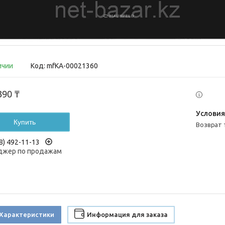
ичии
Код:
mfКА-00021360
390 ₸
Купить
возврат
8) 492-11-13
жер по продажам
Характеристики
Информация для заказа