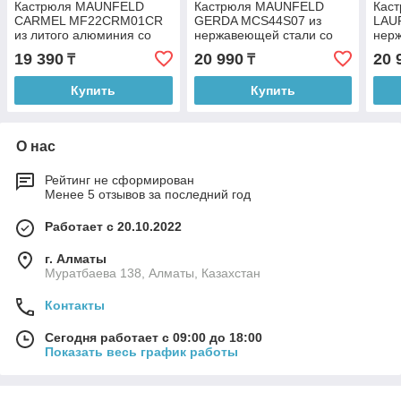
Кастрюля MAUNFELD
Кастрюля MAUNFELD
Кас
CARMEL MF22CRM01CR
GERDA MCS44S07 из
LAU
из литого алюминия со
нержавеющей стали со
нер
стеклянной крышкой, 22
стеклянной крышкой, 22
стек
19 390
20 990
20 
₸
₸
см, 3 л
см, 4,4 л.
см, 4
Купить
Купить
О нас
Рейтинг не сформирован
Менее 5 отзывов за последний год
Работает с 20.10.2022
г. Алматы
Муратбаева 138, Алматы, Казахстан
Контакты
Сегодня работает с 09:00 до 18:00
Показать весь график работы