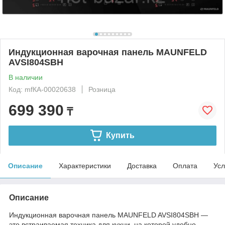
Индукционная варочная панель MAUNFELD
AVSI804SBH
В наличии
Код: mfКА-00020638
Розница
699 390
₸
Купить
Описание
Характеристики
Доставка
Оплата
Усл
Описание
Индукционная варочная панель MAUNFELD AVSI804SBH —
это встраиваемая техника для кухни, на которой удобно