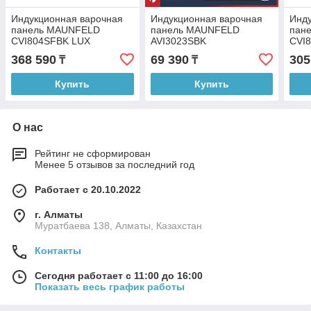
Индукционная варочная
Индукционная варочная
Инду
панель MAUNFELD
панель MAUNFELD
пан
CVI804SFBK LUX
AVI3023SBK
CVI8
368 590
69 390
305
₸
₸
Купить
Купить
О нас
Рейтинг не сформирован
Менее 5 отзывов за последний год
Работает с 20.10.2022
г. Алматы
Муратбаева 138, Алматы, Казахстан
Контакты
Сегодня работает с 11:00 до 16:00
Показать весь график работы