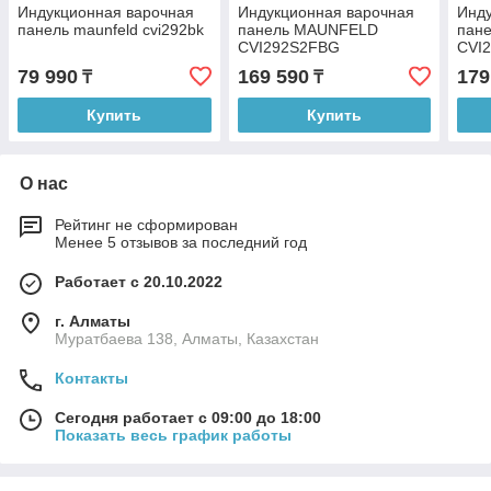
Индукционная варочная
Индукционная варочная
Инду
панель maunfeld cvi292bk
панель MAUNFELD
пан
CVI292S2FBG
CVI
79 990
169 590
179
₸
₸
Купить
Купить
О нас
Рейтинг не сформирован
Менее 5 отзывов за последний год
Работает с 20.10.2022
г. Алматы
Муратбаева 138, Алматы, Казахстан
Контакты
Сегодня работает с 09:00 до 18:00
Показать весь график работы