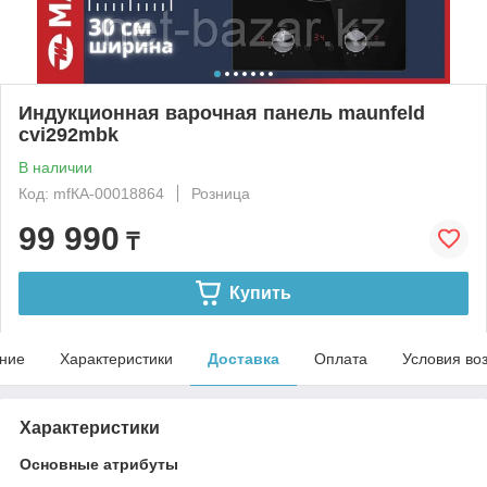
Индукционная варочная панель maunfeld
cvi292mbk
В наличии
Код: mfКА-00018864
Розница
99 990
₸
Купить
ние
Характеристики
Доставка
Оплата
Условия во
Характеристики
Основные атрибуты