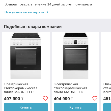
Возврат товара в течение 14 дней за счет покупателя
Все условия возврата
Подобные товары компании
Электрическая
Электрическая
Элек
стеклокерамическая
стеклокерамическая
стек
плита MAUNFELD
плита MAUNFELD
пли
MEC65CW07
MEC57CW08TD
MEC
407 990
404 990
451
₸
₸
Купить
Купить