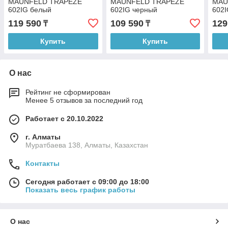
MAUNFELD TRAPEZE
MAUNFELD TRAPEZE
MAU
602IG белый
602IG черный
602
119 590
109 590
129
₸
₸
Купить
Купить
О нас
Рейтинг не сформирован
Менее 5 отзывов за последний год
Работает с 20.10.2022
г. Алматы
Муратбаева 138, Алматы, Казахстан
Контакты
Сегодня работает с 09:00 до 18:00
Показать весь график работы
О нас