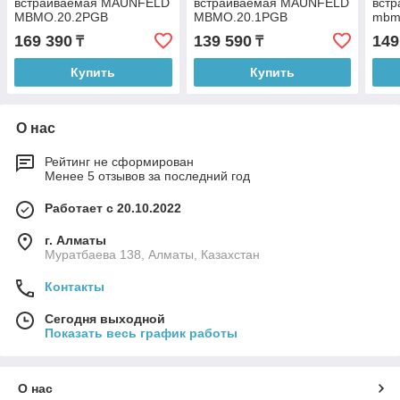
встраиваемая MAUNFELD
встраиваемая MAUNFELD
встр
MBMO.20.2PGB
MBMO.20.1PGB
mbm
169 390
139 590
149
₸
₸
Купить
Купить
О нас
Рейтинг не сформирован
Менее 5 отзывов за последний год
Работает с 20.10.2022
г. Алматы
Муратбаева 138, Алматы, Казахстан
Контакты
Сегодня выходной
Показать весь график работы
О нас