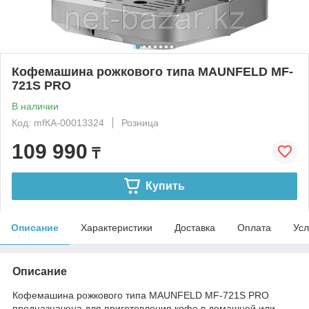
Кофемашина рожкового типа MAUNFELD MF-
721S PRO
В наличии
Код: mfКА-00013324
Розница
109 990
₸
Купить
Описание
Характеристики
Доставка
Оплата
Усл
Описание
Кофемашина рожкового типа MAUNFELD MF-721S PRO
предназначена для приготовления кофе в домашней или