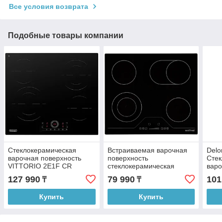
Все условия возврата
Подобные товары компании
Стеклокерамическая
Встраиваемая варочная
Delo
варочная поверхность
поверхность
Стек
VITTORIO 2E1F CR
стеклокерамическая
варо
VestFrost IHV 14
VIT
127 990
79 990
101
₸
₸
Купить
Купить