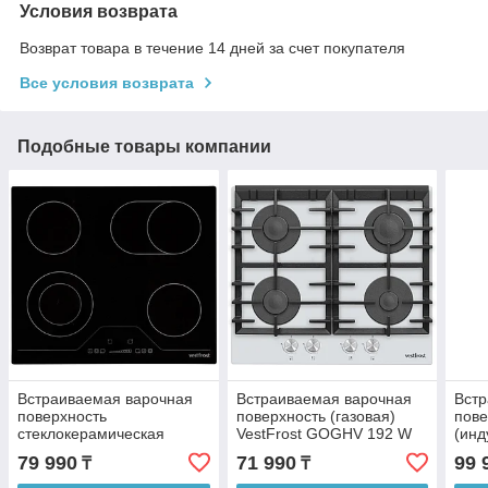
Условия возврата
Возврат товара в течение 14 дней за счет покупателя
Все условия возврата
Подобные товары компании
Встраиваемая варочная
Встраиваемая варочная
Встр
поверхность
поверхность (газовая)
пове
стеклокерамическая
VestFrost GOGHV 192 W
(инд
VestFrost IHV 14
IHV 
79 990
71 990
99 
₸
₸