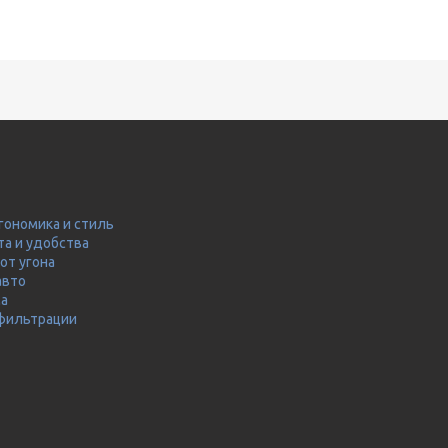
гономика и стиль
та и удобства
от угона
авто
ма
 фильтрации