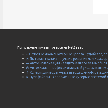
Популярные группы товаров на NetBazar:
⭐ Офисные и компьютерные кресла – удобство, эр
🔥 Бытовая техника – лучшие решения для комфор
🚗 Автосигнализации – защита вашего автомобиля 
🛠️ Автохимия – профессиональный уход за вашим 
💧 Кулеры для воды – чистая вода для офиса и до
♻️ Пурифайеры – современные кулеры с системой