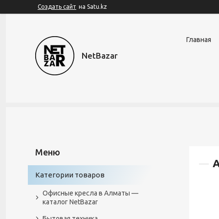
Создать сайт
на Satu.kz
Главная
NetBazar
А
Категории товаров
Офисные кресла в Алматы —
каталог NetBazar
Бытовая техника