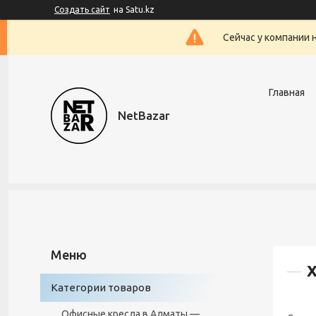
Создать сайт
на Satu.kz
Сейчас у компании 
Главная
NetBazar
Категории товаров
Офисные кресла в Алматы —