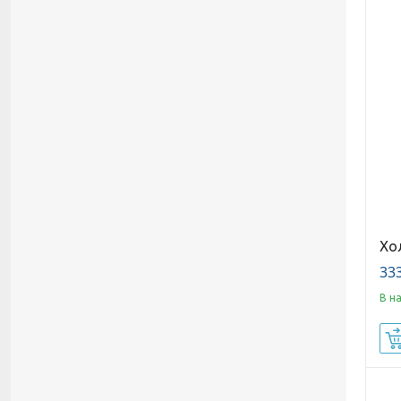
Хо
333
В н