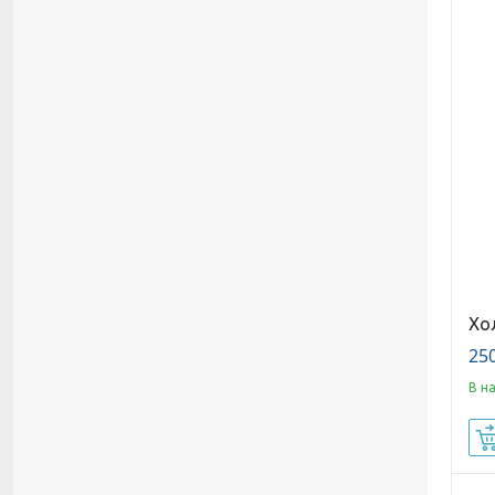
Хо
250
В н