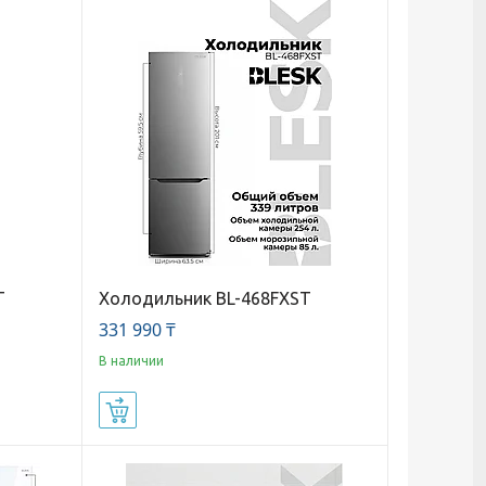
T
Холодильник BL-468FXST
331 990 ₸
В наличии
Купить