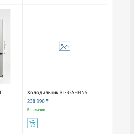
T
Холодильник BL-355HFINS
238 990 ₸
В наличии
Купить