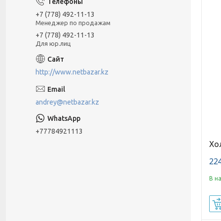
+7 (778) 492-11-13
Менеджер по продажам
+7 (778) 492-11-13
Для юр.лиц
http://www.netbazar.kz
andrey@netbazar.kz
+77784921113
Хо
224
В н