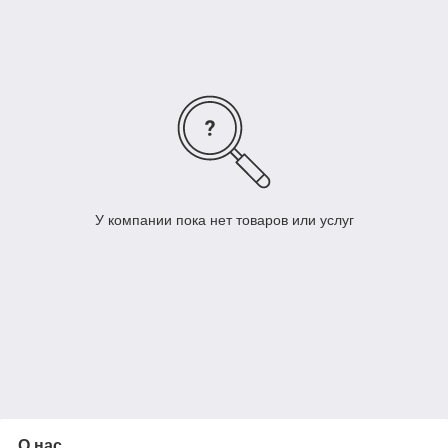
Выбирайте лучшее для вашего офиса! Подробности и заказ
по ссылке:
Кресла для руководителей
.
У компании пока нет товаров или услуг
О нас