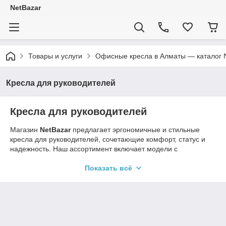
NetBazar
Товары и услуги
Офисные кресла в Алматы — каталог 
Кресла для руководителей
Кресла для руководителей
Магазин
NetBazar
предлагает эргономичные и стильные
кресла для руководителей, сочетающие комфорт, статус и
надежность. Наш ассортимент включает модели с
регулировкой высоты, удобной спинкой, подлокотниками и
прочными материалами, обеспечивающими длительный
Показать всё
срок службы.
Кресла выполнены из качественной экокожи, натуральной
кожи и износостойких тканей, что делает их идеальным
выбором для кабинета руководителя. Доставка по всему
Казахстану.