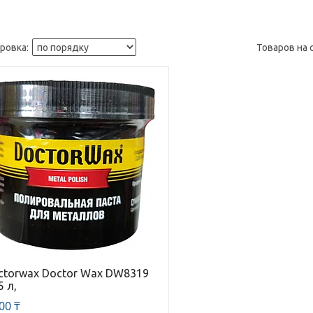
ctorwax Doctor Wax DW8319
5 л,
00 ₸