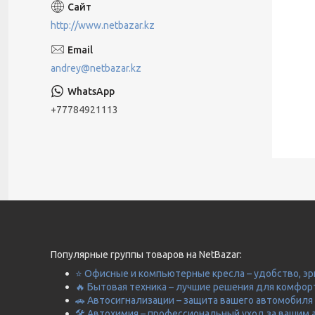
http://www.netbazar.kz
andrey@netbazar.kz
+77784921113
Популярные группы товаров на NetBazar:
⭐ Офисные и компьютерные кресла – удобство, эр
🔥 Бытовая техника – лучшие решения для комфор
🚗 Автосигнализации – защита вашего автомобиля 
🛠️ Автохимия – профессиональный уход за вашим 