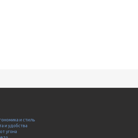
гономика и стиль
та и удобства
от угона
авто