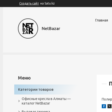
Создать сайт
на Satu.kz
Главная
NetBazar
Категории товаров
Офисные кресла в Алматы —
Полир
каталог NetBazar
Бытовая техника