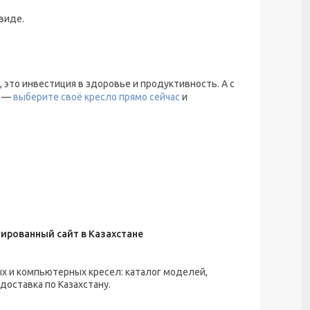
виде.
 это инвестиция в здоровье и продуктивность. А с
е —
выберите своё кресло прямо сейчас
и
ированный сайт в Казахстане
х и компьютерных кресел: каталог моделей,
доставка по Казахстану.