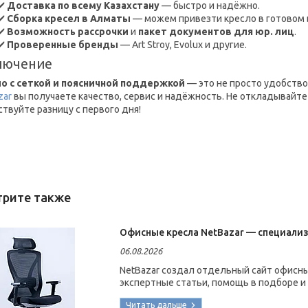
✔️
Доставка по всему Казахстану
— быстро и надёжно.
✔️
Сборка кресел в Алматы
— можем привезти кресло в готовом 
✔️
Возможность рассрочки
и
пакет документов для юр. лиц
.
✔️
Проверенные бренды
— Art Stroy, Evolux и другие.
лючение
о с сеткой и поясничной поддержкой
— это не просто удобство,
zar
вы получаете качество, сервис и надёжность. Не откладывайт
ствуйте разницу с первого дня!
Офисные кресла NetBazar — специализ
06.08.2026
NetBazar создал отдельный сайт офисны
экспертные статьи, помощь в подборе и 