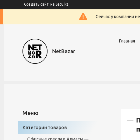
Создать сайт
на Satu.kz
Сейчас у компании н
Главная
NetBazar
П
Категории товаров
Офисные кресла в Алматы —