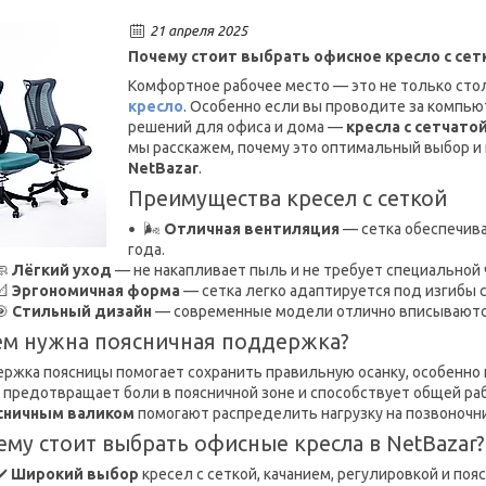
21 апреля 2025
Почему стоит выбрать офисное кресло с се
Комфортное рабочее место — это не только стол
кресло
. Особенно если вы проводите за компью
решений для офиса и дома —
кресла с сетчато
мы расскажем, почему это оптимальный выбор и 
NetBazar
.
Преимущества кресел с сеткой
🌬️
Отличная вентиляция
— сетка обеспечива
года.
🧼
Лёгкий уход
— не накапливает пыль и не требует специальной 
📐
Эргономичная форма
— сетка легко адаптируется под изгибы 
🎯
Стильный дизайн
— современные модели отлично вписываются
ем нужна поясничная поддержка?
ржка поясницы помогает сохранить правильную осанку, особенно п
, предотвращает боли в поясничной зоне и способствует общей р
ясничным валиком
помогают распределить нагрузку на позвоночн
ему стоит выбрать офисные кресла в NetBazar?
✔️
Широкий выбор
кресел с сеткой, качанием, регулировкой и п