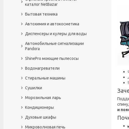
каталог NetBazar
Бытовая техника
Автохимия и автокосметика
Диспенсеры и кулеры для воды
Автомобильные сигнализации
Pandora
ShinePro моющие пылесосы
Водонагреватели
Стиральные машины
Сушилки
Зач
Морозильная ларь
Подде
спину
Кондиционеры
и по
Поч
Духовые шкафы
Микроволновая печь