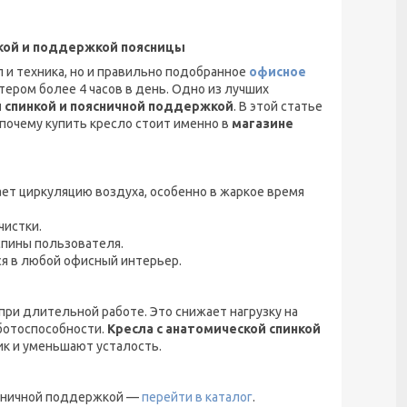
ткой и поддержкой поясницы
 и техника, но и правильно подобранное
офисное
тером более 4 часов в день. Одно из лучших
й спинкой и поясничной поддержкой
. В этой статье
почему купить кресло стоит именно в
магазине
ет циркуляцию воздуха, особенно в жаркое время
чистки.
спины пользователя.
 в любой офисный интерьер.
ри длительной работе. Это снижает нагрузку на
аботоспособности.
Кресла с анатомической спинкой
ик и уменьшают усталость.
оясничной поддержкой —
перейти в каталог
.