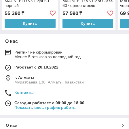
MAUNFELD VS Light 60
MAUNFELD VS Light Glass
MAU
черный
60 черное стекло
чер
55 390
57 590
69 
₸
₸
Купить
Купить
О нас
Рейтинг не сформирован
Менее 5 отзывов за последний год
Работает с 20.10.2022
г. Алматы
Муратбаева 138, Алматы, Казахстан
Контакты
Сегодня работает с 09:00 до 18:00
Показать весь график работы
О нас