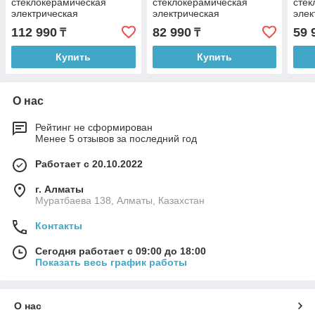
стеклокерамическая
стеклокерамическая
стек
электрическая
электрическая
элек
112 990
82 990
59 
₸
₸
Купить
Купить
О нас
Рейтинг не сформирован
Менее 5 отзывов за последний год
Работает с 20.10.2022
г. Алматы
Муратбаева 138, Алматы, Казахстан
Контакты
Сегодня работает с 09:00 до 18:00
Показать весь график работы
О нас