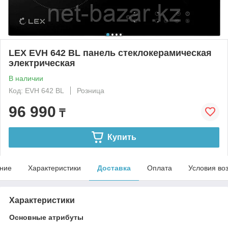
LEX EVH 642 BL панель стеклокерамическая
электрическая
В наличии
Код: EVH 642 BL
Розница
96 990
₸
Купить
ние
Характеристики
Доставка
Оплата
Условия во
Характеристики
Основные атрибуты