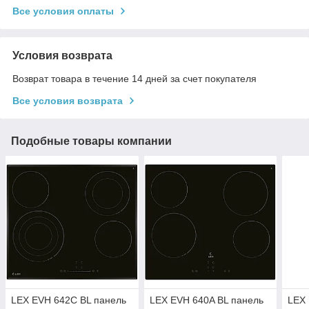
Все условия оплаты
Условия возврата
Возврат товара в течение 14 дней за счет покупателя
Все условия возврата
Подобные товары компании
LEX EVH 642C BL панель
LEX EVH 640A BL панель
LEX 