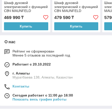
Шкаф духовой
Шкаф духовой
Шка
электрический с функцией
электрический с функцией
элек
СВЧ MAUNFELD
СВЧ MAUNFELD
MAU
MCMO.44.9S
MCMO.44.9GB
MEO
469 990
479 590
579
₸
₸
Купить
Купить
О нас
Рейтинг не сформирован
Менее 5 отзывов за последний год
Работает с 20.10.2022
г. Алматы
Муратбаева 138, Алматы, Казахстан
Контакты
Сегодня работает с 11:00 до 16:00
Показать весь график работы