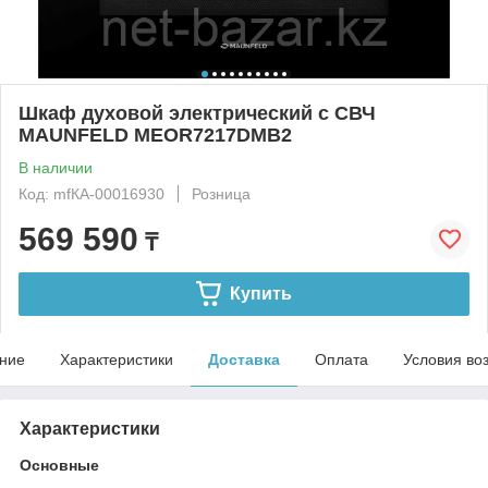
Шкаф духовой электрический с СВЧ
MAUNFELD MEOR7217DMB2
В наличии
Код: mfКА-00016930
Розница
569 590
₸
Купить
ние
Характеристики
Доставка
Оплата
Условия во
Характеристики
Основные